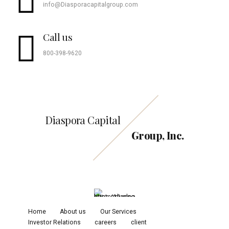
info@Diasporacapitalgroup.com
Call us
800-398-9620
Diaspora Capital
Group, Inc.
Home
About us
Our Services
Investor Relations
careers
client