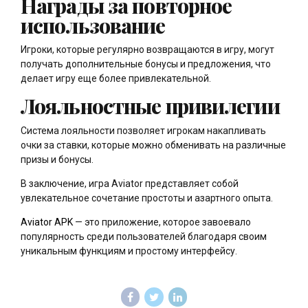
Награды за повторное
использование
Игроки, которые регулярно возвращаются в игру, могут
получать дополнительные бонусы и предложения, что
делает игру еще более привлекательной.
Лояльностные привилегии
Система лояльности позволяет игрокам накапливать
очки за ставки, которые можно обменивать на различные
призы и бонусы.
В заключение, игра Aviator представляет собой
увлекательное сочетание простоты и азартного опыта.
Aviator APK
— это приложение, которое завоевало
популярность среди пользователей благодаря своим
уникальным функциям и простому интерфейсу.