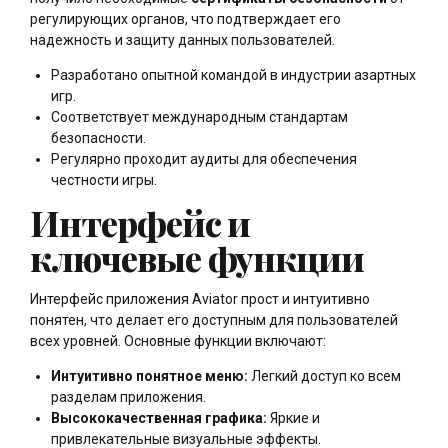
регулирующих органов, что подтверждает его
надежность и защиту данных пользователей.
Разработано опытной командой в индустрии азартных
игр.
Соответствует международным стандартам
безопасности.
Регулярно проходит аудиты для обеспечения
честности игры.
Интерфейс и
ключевые функции
Интерфейс приложения Aviator прост и интуитивно
понятен, что делает его доступным для пользователей
всех уровней. Основные функции включают:
Интуитивно понятное меню:
Легкий доступ ко всем
разделам приложения.
Высококачественная графика:
Яркие и
привлекательные визуальные эффекты.