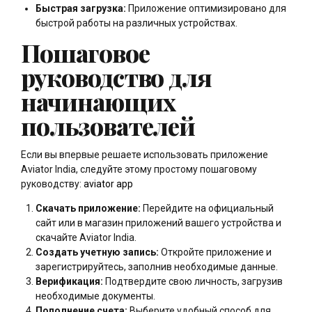
Быстрая загрузка:
Приложение оптимизировано для
быстрой работы на различных устройствах.
Пошаговое
руководство для
начинающих
пользователей
Если вы впервые решаете использовать приложение
Aviator India, следуйте этому простому пошаговому
руководству:
aviator app
Скачать приложение:
Перейдите на официальный
сайт или в магазин приложений вашего устройства и
скачайте Aviator India.
Создать учетную запись:
Откройте приложение и
зарегистрируйтесь, заполнив необходимые данные.
Верификация:
Подтвердите свою личность, загрузив
необходимые документы.
Пополнение счета:
Выберите удобный способ для