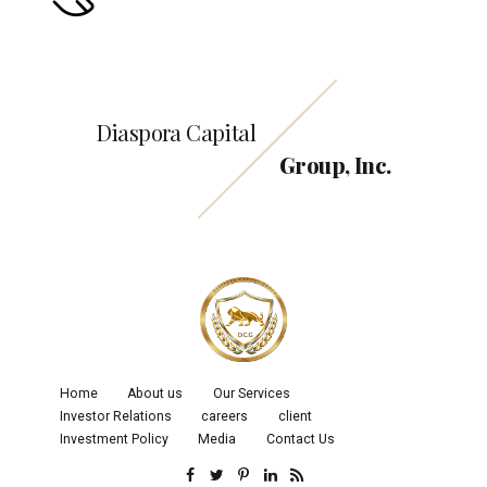
Diaspora Capital
Group, Inc.
Home
About us
Our Services
Investor Relations
careers
client
Investment Policy
Media
Contact Us