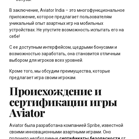
В заключение, Aviator India – это многофункциональное
приложение, которое предлагает пользователям
уникальный опыт азартных игр на мобильных
устройствах. Не упустите возможность испытать его на
себе!
С ее доступным интерфейсом, щедрыми бонусами и
возможностью заработать, она становится отличным
выбором для игроков всех уровней.
Кроме того, мы обсудим преимущества, которые
предлагает игра своим игрокам.
Происхождение и
сертификации игры
Aviator
Aviator была разработана компанией Spribe, известной
своими инновационными азартными играми. Оно
получило необходимые
сертификаты безопасности
от