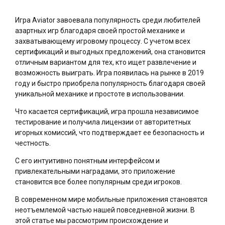
Игра Aviator завоевала популярность среди любителей
азартных игр благодаря своей простой механике и
захватывающему игровому процессу. С учетом всех
сертификаций и выгодных предложений, она становится
отличным вариантом для тех, кто ищет развлечение и
возможность выиграть. Игра появилась на рынке в 2019
году и быстро приобрела популярность благодаря своей
уникальной механике и простоте в использовании.
Что касается сертификаций, игра прошла независимое
тестирование и получила лицензии от авторитетных
игорных комиссий, что подтверждает ее безопасность и
честность.
С его интуитивно понятным интерфейсом и
привлекательными наградами, это приложение
становится все более популярным среди игроков.
В современном мире мобильные приложения становятся
неотъемлемой частью нашей повседневной жизни. В
этой статье мы рассмотрим происхождение и