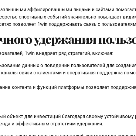
различными аффилированными лицами и сайтами помогает 
орство спортивных событий значительно повышает видим
сетях позволяет 1win поддерживать связь с пользователя
чного удержания польз
вателей, 1win внедряет ряд стратегий, включая:
зование данных о поведении пользователей для создани
аналы связи с клиентами и оперативная поддержка помог
ние контента и функций платформы позволяет поддержива
ный объект для инвестиций благодаря своему устойчивому 
ренда и эффективным стратегиям удержания.
ектах, таких как рост пользователей, соответствие проду