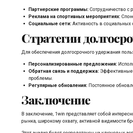
Партнерские программы:
Сотрудничество с 
Реклама на спортивных мероприятиях:
Спонс
Социальные сети:
Активность в социальных 
Стратегии долгосро
Для обеспечения долгосрочного удержания пользо
Персонализированные предложения:
Исполь
Обратная связь и поддержка:
Эффективные к
проблемы.
Регулярные обновления:
Постоянное обновле
Заключение
В заключение, 1win представляет собой интерес
рынка, широкому охвату, активной видимости б
Этот анализ будет сосредоточен на ключевых асп