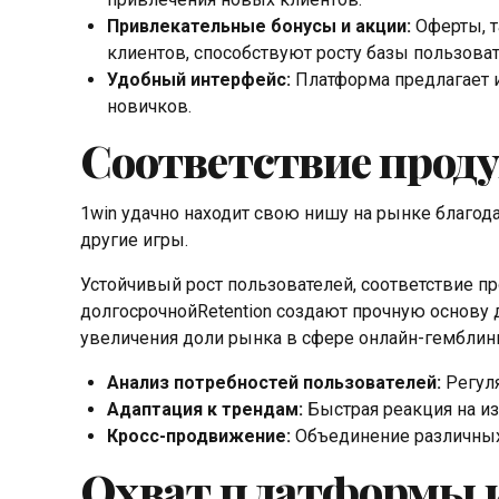
Привлекательные бонусы и акции:
Оферты, т
клиентов, способствуют росту базы пользоват
Удобный интерфейс:
Платформа предлагает и
новичков.
Соответствие прод
1win удачно находит свою нишу на рынке благодар
другие игры.
Устойчивый рост пользователей, соответствие п
долгосрочнойRetention создают прочную основу
увеличения доли рынка в сфере онлайн-гемблин
Анализ потребностей пользователей:
Регуля
Адаптация к трендам:
Быстрая реакция на из
Кросс-продвижение:
Объединение различных 
Охват платформы и