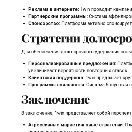
Реклама в интернете:
1win проводит кампани
Партнерские программы:
Система аффилиров
Спонсорство:
Платформа активно спонсирует 
Стратегии долгоср
Для обеспечения долгосрочного удержания польз
Персонализированные предложения:
Платфо
увеличивает вероятность повторных ставок.
Клиентская поддержка:
1win предлагает кру
Программы лояльности:
Система бонусов и п
Заключение
В заключение, 1win представляет собой перспект
Агрессивные маркетинговые стратегии:
Пла
привлечения новых клиентов.