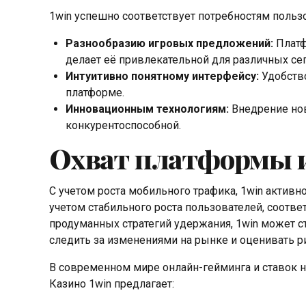
1win успешно соответствует потребностям пользо
Разнообразию игровых предложений:
Платф
делает её привлекательной для различных се
Интуитивно понятному интерфейсу:
Удобство
платформе.
Инновационным технологиям:
Внедрение нов
конкурентоспособной.
Охват платформы 
С учетом роста мобильного трафика, 1win активн
учетом стабильного роста пользователей, соотв
продуманных стратегий удержания, 1win может с
следить за изменениями на рынке и оценивать р
В современном мире онлайн-гейминга и ставок н
Казино 1win предлагает: