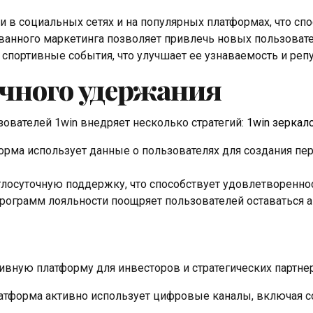
и в социальных сетях и на популярных платформах, что сп
анного маркетинга позволяет привлечь новых пользовател
спортивные события, что улучшает ее узнаваемость и реп
очного удержания
ователей 1win внедряет несколько стратегий:
1win зеркал
рма использует данные о пользователях для создания пе
глосуточную поддержку, что способствует удовлетворенно
рограмм лояльности поощряет пользователей оставаться 
ивную платформу для инвесторов и стратегических партне
тформа активно использует цифровые каналы, включая со