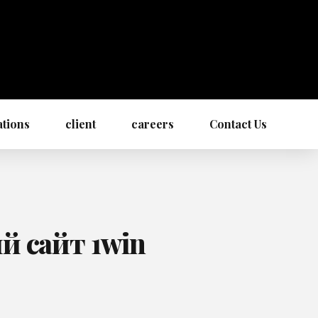
ations
client
careers
Contact Us
й сайт 1win