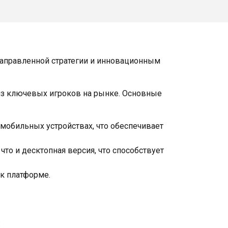
аправленной стратегии и инновационным
 из ключевых игроков на рынке. Основные
 мобильных устройствах, что обеспечивает
то и десктопная версия, что способствует
к платформе.
: