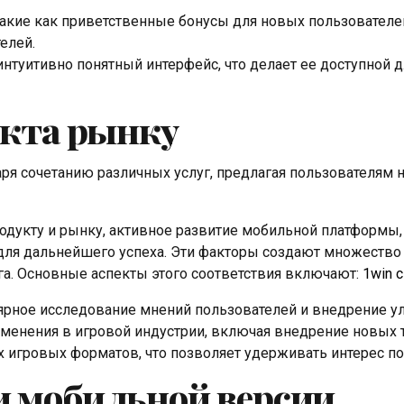
акие как приветственные бонусы для новых пользователе
елей.
нтуитивно понятный интерфейс, что делает ее доступной 
укта рынку
я сочетанию различных услуг, предлагая пользователям не 
родукту и рынку, активное развитие мобильной платформы,
 для дальнейшего успеха. Эти факторы создают множество
га. Основные аспекты этого соответствия включают:
1win 
рное исследование мнений пользователей и внедрение ул
менения в игровой индустрии, включая внедрение новых 
игровых форматов, что позволяет удерживать интерес по
 мобильной версии