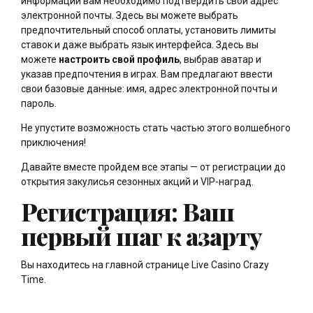
информации вам необходимо подтвердить свой адрес
электронной почты. Здесь вы можете выбрать
предпочтительный способ оплаты, установить лимиты
ставок и даже выбрать язык интерфейса. Здесь вы
можете
настроить свой профиль
, выбрав аватар и
указав предпочтения в играх. Вам предлагают ввести
свои базовые данные: имя, адрес электронной почты и
пароль.
Не упустите возможность стать частью этого волшебного
приключения!
Давайте вместе пройдем все этапы — от регистрации до
открытия закулисья сезонных акций и VIP-наград.
Регистрация: Ваш
первый шаг к азарту
Вы находитесь на главной странице Live Casino Crazy
Time.