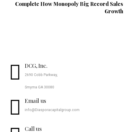
Complete How Monopoly Big Record Sales
Growth
DCG, Inc.
2690 Cobb Parkway,
Smyrna GA 30080
Email us
info@Diasporacapitalgroup.com
Call us