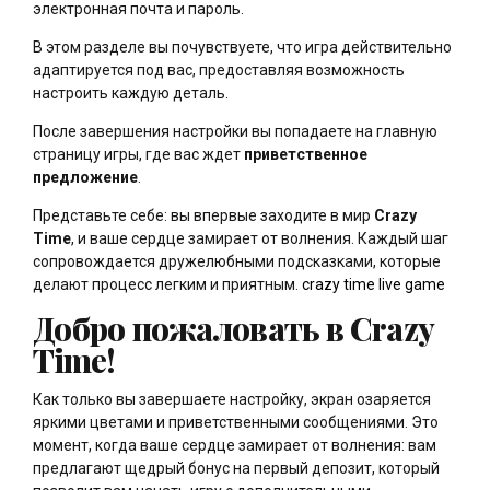
электронная почта и пароль.
В этом разделе вы почувствуете, что игра действительно
адаптируется под вас, предоставляя возможность
настроить каждую деталь.
После завершения настройки вы попадаете на главную
страницу игры, где вас ждет
приветственное
предложение
.
Представьте себе: вы впервые заходите в мир
Crazy
Time
, и ваше сердце замирает от волнения. Каждый шаг
сопровождается дружелюбными подсказками, которые
делают процесс легким и приятным.
crazy time live game
Добро пожаловать в Crazy
Time!
Как только вы завершаете настройку, экран озаряется
яркими цветами и приветственными сообщениями. Это
момент, когда ваше сердце замирает от волнения: вам
предлагают щедрый бонус на первый депозит, который