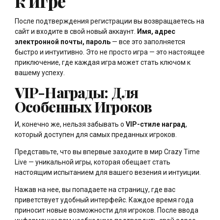
к игре
После подтверждения регистрации вы возвращаетесь на
сайт и входите в свой новый аккаунт.
Имя, адрес
электронной почты, пароль
— все это заполняется
быстро и интуитивно. Это не просто игра — это настоящее
приключение, где каждая игра может стать ключом к
вашему успеху.
VIP-Награды: Для
Особенных Игроков
И, конечно же, нельзя забывать о
VIP-стиле наград
,
который доступен для самых преданных игроков.
Представьте, что вы впервые заходите в мир Crazy Time
Live — уникальной игры, которая обещает стать
настоящим испытанием для вашего везения и интуиции.
Нажав на нее, вы попадаете на страницу, где вас
приветствует удобный интерфейс. Каждое время года
приносит новые возможности для игроков. После ввода