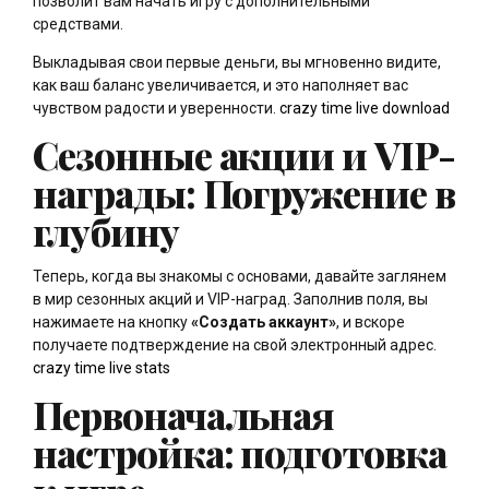
позволит вам начать игру с дополнительными
средствами.
Выкладывая свои первые деньги, вы мгновенно видите,
как ваш баланс увеличивается, и это наполняет вас
чувством радости и уверенности.
crazy time live download
Сезонные акции и VIP-
награды: Погружение в
глубину
Теперь, когда вы знакомы с основами, давайте заглянем
в мир сезонных акций и VIP-наград. Заполнив поля, вы
нажимаете на кнопку
«Создать аккаунт»
, и вскоре
получаете подтверждение на свой электронный адрес.
crazy time live stats
Первоначальная
настройка: подготовка