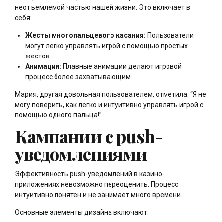
неотъемлемой частью нашей жизни. Это включает в
себя:
Жесты многопальцевого касания:
Пользователи
могут легко управлять игрой с помощью простых
жестов.
Анимации:
Плавные анимации делают игровой
процесс более захватывающим.
Мария, другая довольная пользователем, отметила: “Я не
могу поверить, как легко и интуитивно управлять игрой с
помощью одного пальца!”
Кампании с push-
уведомлениями
Эффективность push-уведомлений в казино-
приложениях невозможно переоценить. Процесс
интуитивно понятен и не занимает много времени.
Основные элементы дизайна включают: