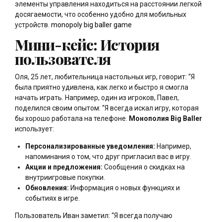
элементы управления находиться на расстоянии легкой
досягаемости, что особенно удобно для мобильных
устройств.
monopoly big baller game
Мини-кейс: История
пользователя
Оля, 25 лет, любительница настольных игр, говорит: “Я
была приятно удивлена, как легко и быстро я смогла
начать играть. Например, один из игроков, Павел,
поделился своим опытом: “Я всегда искал игру, которая
бы хорошо работала на телефоне.
Монополия Big Baller
использует:
Персонализированные уведомления:
Например,
напоминания о том, что друг пригласил вас в игру.
Акции и предложения:
Сообщения о скидках на
внутриигровые покупки.
Обновления:
Информация о новых функциях и
событиях в игре.
Пользователь Иван заметил: “Я всегда получаю