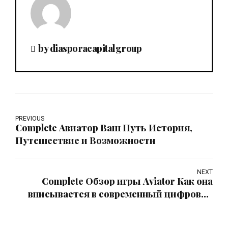
by diasporacapitalgroup
PREVIOUS
Complete Авиатор Ваш Путь История,
Путешествие и Возможности
NEXT
Complete Обзор игры Aviator Как она
вписывается в современный цифровой
образ жизни