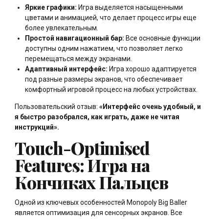
Яркие графики:
Игра выделяется насыщенными
цветами и анимацией, что делает процесс игры еще
более увлекательным.
Простой навигационный бар:
Все основные функции
доступны одним нажатием, что позволяет легко
перемещаться между экранами.
Адаптивный интерфейс:
Игра хорошо адаптируется
под разные размеры экранов, что обеспечивает
комфортный игровой процесс на любых устройствах.
Пользовательский отзыв:
«Интерфейс очень удобный, и
я быстро разобрался, как играть, даже не читая
инструкций».
Touch-Optimised
Features: Игра на
Кончиках Пальцев
Одной из ключевых особенностей Monopoly Big Baller
является оптимизация для сенсорных экранов. Все