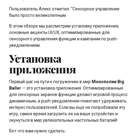
Пользователь Алекс отметил: “Сенсорное управление
было просто великолепным.
В этом обзоре мы рассмотрим установку приложения,
основные акценты UI/UX, оптимизированные для
сенсорного управления функции и кампании по push-
уведомлениям.
Установка
приложения
Первый шаг на пути к погружению в мир
Монополии Big
Baller
— это установка приложения. Оптимизированные
для сенсорных экранов функции делают игровой процесс
динамичным, а push-уведомления помогают удерживать
интерес пользователей. Если вы еще не попробовали эту
игру, самое время загрузить ее на ваше устройство и
окунуться в мир увлекательных настольных баталий!
Вот что вам нужно сделать: