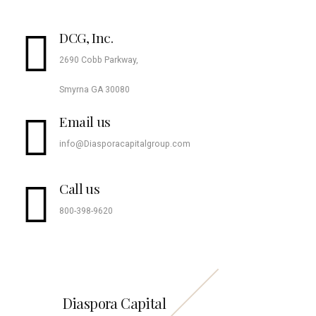
DCG, Inc.
2690 Cobb Parkway,
Smyrna GA 30080
Email us
info@Diasporacapitalgroup.com
Call us
800-398-9620
Diaspora Capital