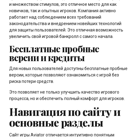
и множеством стимулов, это отличное место для как
новичков, так и опытных игроков. Компания активно
работает над соблюдением всех требований
законодательства и внедрением новейших технологий
для защиты пользователей. Это отличная возможность
увеличить свой игровой банкролл с самого начала.
Бесплатные пробные
версии и кредиты
Для новых пользователей доступны бесплатные пробные
версии, которые позволяют ознакомиться с игрой без
риска потери средств.
Это позволяет не только улучшить качество игрового
процесса, но и обеспечить полный комфорт для игроков.
Навигация по сайту и
основные разделы
Сайт игры Aviator отличается интуитивно понятным