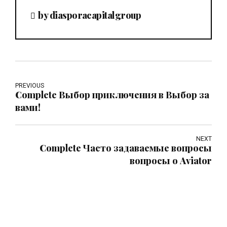
by diasporacapitalgroup
PREVIOUS
Complete Выбор приключения в Выбор за
вами!
NEXT
Complete Часто задаваемые вопросы
вопросы о Aviator