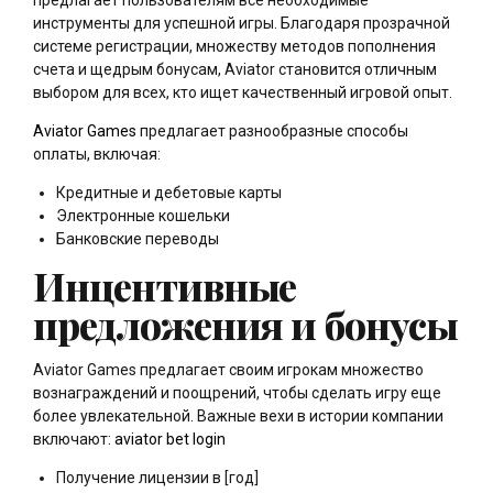
инструменты для успешной игры. Благодаря прозрачной
системе регистрации, множеству методов пополнения
счета и щедрым бонусам, Aviator становится отличным
выбором для всех, кто ищет качественный игровой опыт.
Aviator Games
предлагает разнообразные способы
оплаты, включая:
Кредитные и дебетовые карты
Электронные кошельки
Банковские переводы
Инцентивные
предложения и бонусы
Aviator Games предлагает своим игрокам множество
вознаграждений и поощрений, чтобы сделать игру еще
более увлекательной. Важные вехи в истории компании
включают:
aviator bet login
Получение лицензии в [год]