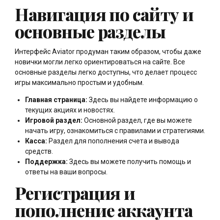
Навигация по сайту и
основные разделы
Интерфейс Aviator продуман таким образом, чтобы даже
новички могли легко ориентироваться на сайте. Все
основные разделы легко доступны, что делает процесс
игры максимально простым и удобным.
Главная страница:
Здесь вы найдете информацию о
текущих акциях и новостях.
Игровой раздел:
Основной раздел, где вы можете
начать игру, ознакомиться с правилами и стратегиями.
Касса:
Раздел для пополнения счета и вывода
средств.
Поддержка:
Здесь вы можете получить помощь и
ответы на ваши вопросы.
Регистрация и
пополнение аккаунта