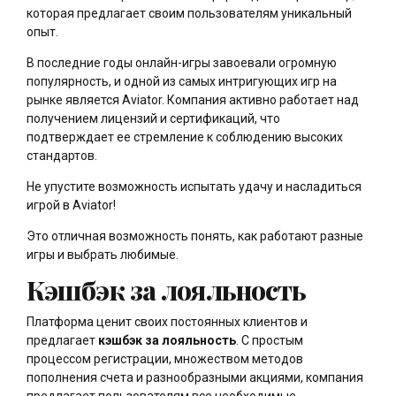
которая предлагает своим пользователям уникальный
опыт.
В последние годы онлайн-игры завоевали огромную
популярность, и одной из самых интригующих игр на
рынке является Aviator. Компания активно работает над
получением лицензий и сертификаций, что
подтверждает ее стремление к соблюдению высоких
стандартов.
Не упустите возможность испытать удачу и насладиться
игрой в Aviator!
Это отличная возможность понять, как работают разные
игры и выбрать любимые.
Кэшбэк за лояльность
Платформа ценит своих постоянных клиентов и
предлагает
кэшбэк за лояльность
. С простым
процессом регистрации, множеством методов
пополнения счета и разнообразными акциями, компания
предлагает пользователям все необходимые