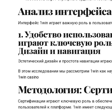
Анализ интерфейса 
Интерфейс 1win играет важную роль в пользова
1. Удобство использов
играют ключевую роль
Дизайн и навигация
Эстетический дизайн и простота навигации игра
В этом исследовании мы рассмотрим 1win как на
1win casino
Методология: Серт
Сертификации играют ключевую роль в обеспеч
пользователей к платформе. 1win имеет следую