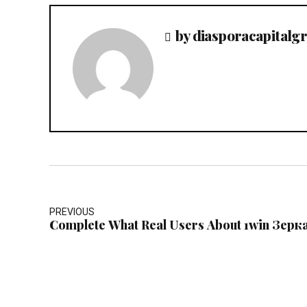
by diasporacapitalg
PREVIOUS
Complete What Real Users About 1win Зерк