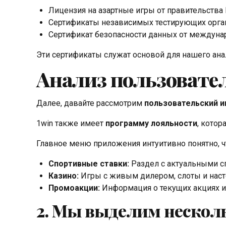
Лицензия на азартные игры от правительства
Сертификаты независимых тестирующих орган
Сертификат безопасности данных от междунар
Эти сертификаты служат основой для нашего ана
Анализ пользовате
Далее, давайте рассмотрим
пользовательский и
1win также имеет
программу лояльности
, котор
Главное меню приложения интуитивно понятно, ч
Спортивные ставки:
Раздел с актуальными с
Казино:
Игры с живым дилером, слоты и наст
Промоакции:
Информация о текущих акциях и 
2. Мы выделим нескол