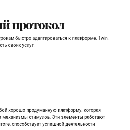
ый протокол
окам быстро адаптироваться к платформе. 1win,
сть своих услуг.
бой хорошо продуманную платформу, которая
е механизмы стимулов. Эти элементы работают
итоге, способствует успешной деятельности