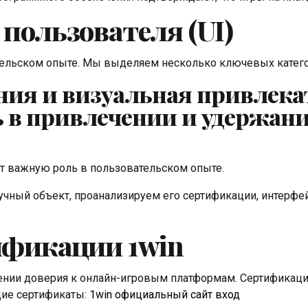
пользователя (UI)
тельском опыте. Мы выделяем несколько ключевых катег
ания и визуальная привлек
 в привлечении и удержани
ют важную роль в пользовательском опыте.
учный объект, проанализируем его сертификации, интерфе
ификации 1win
ении доверия к онлайн-игровым платформам. Сертификаци
щие сертификаты:
1win официальный сайт вход