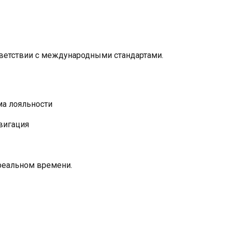
тветствии с международными стандартами.
ма лояльности
авигация
реальном времени.